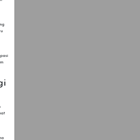
ing
tu
ipasi
um
gi
n
mat
ma