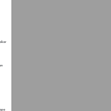
akar
an
rapa