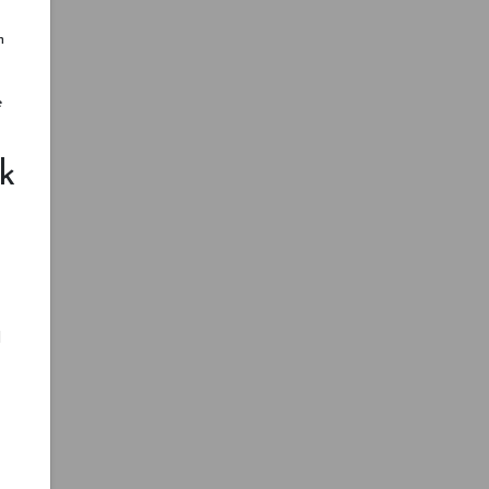
m
e
k
l