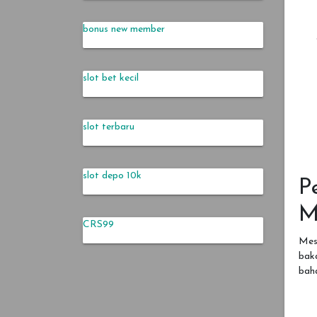
bonus new member
slot bet kecil
slot terbaru
slot depo 10k
P
M
CRS99
Mesi
baka
bah