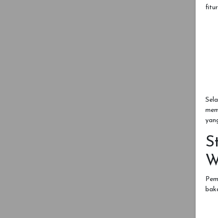
fitu
Sela
mem
yan
S
W
Pemi
baka