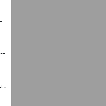
an
arik
n
bahan