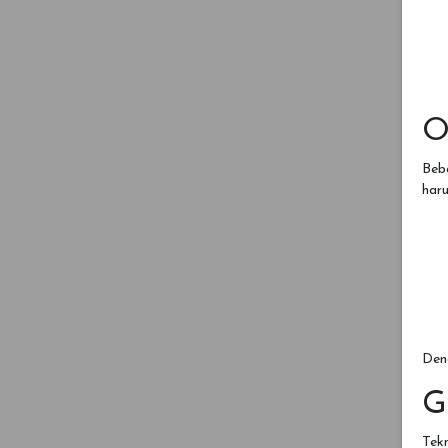
O
Beb
har
Deng
G
Tek