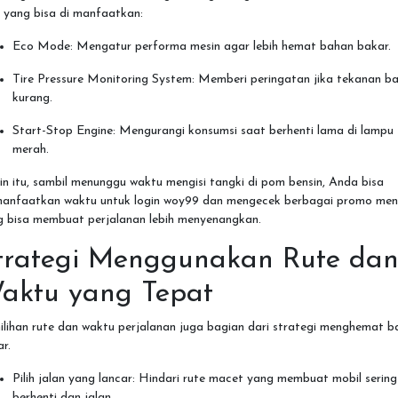
r yang bisa di manfaatkan:
Eco Mode: Mengatur performa mesin agar lebih hemat bahan bakar.
Tire Pressure Monitoring System: Memberi peringatan jika tekanan b
kurang.
Start-Stop Engine: Mengurangi konsumsi saat berhenti lama di lampu
merah.
in itu, sambil menunggu waktu mengisi tangki di pom bensin, Anda bisa
anfaatkan waktu untuk login woy99 dan mengecek berbagai promo men
g bisa membuat perjalanan lebih menyenangkan.
trategi Menggunakan Rute da
aktu yang Tepat
lihan rute dan waktu perjalanan juga bagian dari strategi menghemat 
r.
Pilih jalan yang lancar: Hindari rute macet yang membuat mobil sering
berhenti dan jalan.