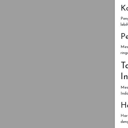
K
Pen
lebi
P
Mesk
ring
T
I
Mes
Indo
H
Harg
den