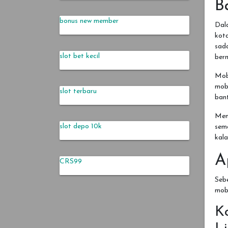
B
bonus new member
Dala
kota
sada
slot bet kecil
ber
Mobi
mobi
slot terbaru
ban
Men
slot depo 10k
sema
kala
A
CRS99
Seb
mobi
K