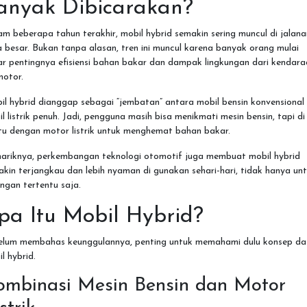
anyak Dibicarakan?
m beberapa tahun terakhir, mobil hybrid semakin sering muncul di jalana
 besar. Bukan tanpa alasan, tren ini muncul karena banyak orang mulai
r pentingnya efisiensi bahan bakar dan dampak lingkungan dari kendar
motor.
l hybrid dianggap sebagai “jembatan” antara mobil bensin konvensional
l listrik penuh. Jadi, pengguna masih bisa menikmati mesin bensin, tapi di
tu dengan motor listrik untuk menghemat bahan bakar.
ariknya, perkembangan teknologi otomotif juga membuat mobil hybrid
kin terjangkau dan lebih nyaman di gunakan sehari-hari, tidak hanya un
ngan tertentu saja.
pa Itu Mobil Hybrid?
elum membahas keunggulannya, penting untuk memahami dulu konsep da
l hybrid.
ombinasi Mesin Bensin dan Motor