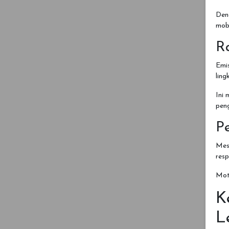
Deng
mobi
R
Emis
ling
Ini
peng
P
Mes
resp
Moto
K
L