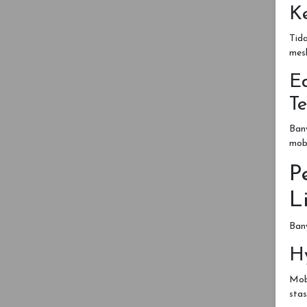
K
Tid
mes
E
T
Ban
mobi
P
L
Bany
Hy
Mobi
stas