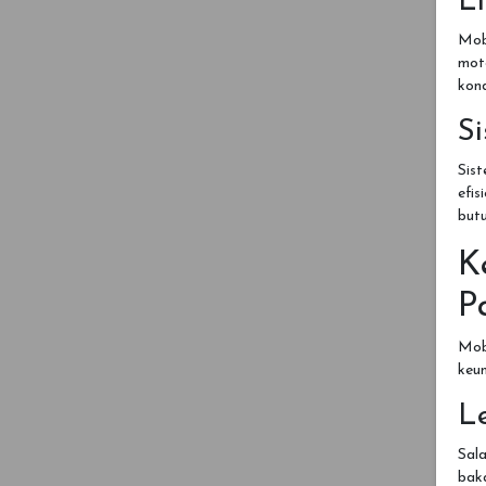
Li
Mobi
mot
kond
S
Sist
efis
butu
K
P
Mob
keu
Le
Sala
baka