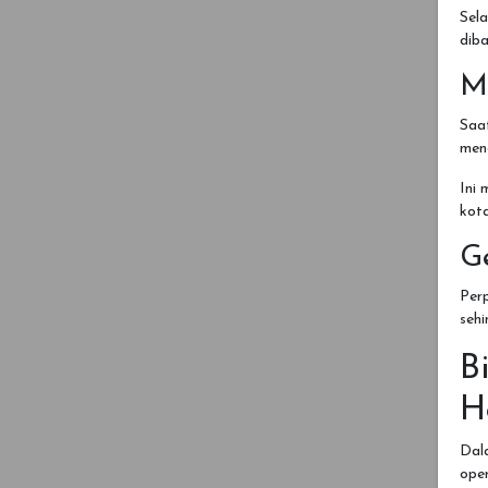
Sela
diba
M
Saat
men
Ini
kota
G
Perp
seh
B
H
Dal
oper